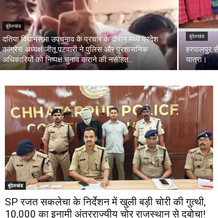
बुंदेलखंड
बुंदेलखंड
दतिया विधानसभा उपचुनाव के प्रचार के दौरान मध्य प्रदेश
कांग्रेस अध्यक्ष जीतू पटवारी ने पुलिस और प्रशासनिक
हरपालपुर स
अधिकारियों को निष्पक्ष चुनाव कराने की नसीहत...
यात्रा।
बुंदेलखंड
SP रजत सकलेचा के निर्देशन में खुली बड़ी चोरी की गुत्थी,
₹10,000 का इनामी अंतरराज्यीय चोर राजस्थान से दबोचा!