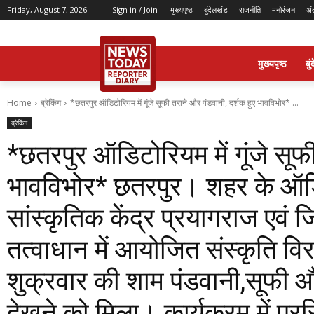
Friday, August 7, 2026
Sign in / Join
मुख्यपृष्ठ
बुंदेलखंड
राजनीति
मनोरंजन
अं
मुख्यपृष्ठ
बु
Home
ब्रेकिंग
*छतरपुर ऑडिटोरियम में गूंजे सूफी तराने और पंडवानी, दर्शक हुए भावविभोर* ...
ब्रेकिंग
*छतरपुर ऑडिटोरियम में गूंजे सूफी
भावविभोर* छतरपुर। शहर के ऑडिटोर
सांस्कृतिक केंद्र प्रयागराज एवं 
तत्वाधान में आयोजित संस्कृति व
शुक्रवार की शाम पंडवानी,सूफी औ
देखने को मिला। कार्यक्रम में प्र