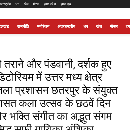
तरराष्ट्रीय
धन
खेल
मौसम
हमारे बारे में
हमसे जुड़ें
ंदेलखंड
राजनीति
मनोरंजन
अंतरराष्ट्रीय
धन
खेल
मौसम
हमार
 तराने और पंडवानी, दर्शक हुए
ियम में उत्तर मध्य क्षेत्र
जिला प्रशासन छतरपुर के संयुक्त
िरासत कला उत्सव के छठवें दिन
र भक्ति संगीत का अद्भुत संगम
सिद्ध सूफी गायिका अंशिका