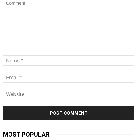
Comment:
N
E
W
MOST POPULAR