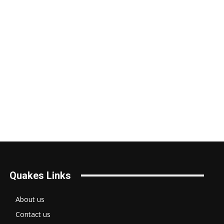
me:*
il:*
bsite:
Quakes Links
About us
Contact us