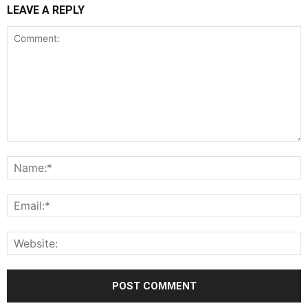
LEAVE A REPLY
Comment:
N
E
W