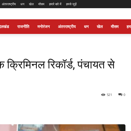
अंतरराष्ट्रीय
धन
खेल
मौसम
हमारे बारे में
हमसे जुड़ें
ंदेलखंड
राजनीति
मनोरंजन
अंतरराष्ट्रीय
धन
खेल
मौसम
हमार
क क्रिमिनल रिकॉर्ड, पंचायत से
521
0