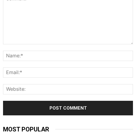
Comment:
N
E
W
MOST POPULAR